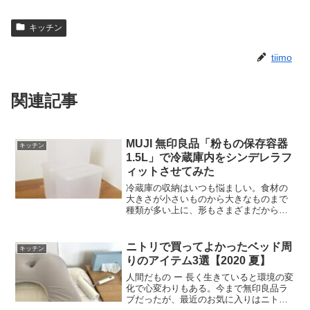
キッチン
tiimo
関連記事
MUJI 無印良品「粉もの保存容器
キッチン
1.5L」で冷蔵庫内をシンデレラフ
ィットさせてみた
冷蔵庫の収納はいつも悩ましい。食材の
大きさが小さいものから大きなものまで
種類が多い上に、形もさまざまだから
だ。そこで食材別に「グルーピング」を
すると見やすくてわかりやすい収納にな
る。「モノの住所が決まれば、収納しや
ニトリで買ってよかったベッド周
キッチン
すくなる」のはよく聞く話。...
りのアイテム3選【2020 夏】
人間だもの ー 長く生きていると環境の変
化で心変わりもある。今まで無印良品ラ
ブだったが、最近のお気に入りはニトリ