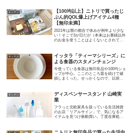
に移りつつある。今回はニトリで買って
よかった「お、ねだん以上」のアイテム
を紹介したい。上半身を包み込むまくら
【100均以上】ニトリで買ったじ
キッチン
人の寝姿にはいくつも...
ぶん的QOL爆上げアイテム4種
【無印未満】
2021年は暦の都合で休みが例年より少な
い！そこで3が日だが（本来はお賽銭以外
のお金を使うことはよくないとされてい
る）、しばらく出かけてなかったニトリ
へ買い物に。しばらく行ってなかったか
らか、レジカゴにはニトリで買いたかっ
イッタラ「ティーマシリーズ」に
キッチン
たもの・気になった...
よる食器のスタメンチェンジ
今使っている食器は無印良品や100均ショ
ップが中心。ここのところ皿を続けて破
損しまくった。せっかくなので、以前か
ら欲しかった北欧の代表的なブランドで
ある「イッタラ」のティーマシリーズを
購入。イッタラって？1881年に同名の街
ディスペンサースタンド 山崎実
キッチン
でガラス工場を建...
業
フラっと北欧家具を扱っている生活雑貨
のお店「リアルサイン」で、気になるア
イテムを見つけ衝動買い。丁度在庫処分
セール真っ最中だったので定価より大分
安く購入できた。本来は浴室などでシャ
ンプーボトルの下部のぬめりを避けるた
ニトリと無印良品で買った生活向