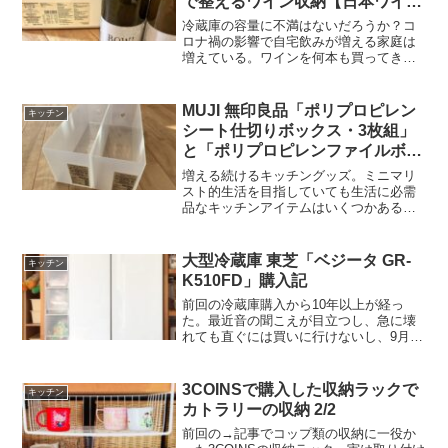
で整えるワイン収納【日本ワイ
ン】
冷蔵庫の容量に不満はないだろうか？コ
ロナ禍の影響で自宅飲みが増える家庭は
増えている。ワインを何本も買ってきた
はよいものの、飲む時まで冷蔵庫内で分
かりやすく保管しておきたいやり方を紹
介する。Before：冷蔵庫内に買い置きし
MUJI 無印良品「ポリプロピレン
キッチン
ているワインボトル...
シート仕切りボックス・3枚組」
と「ポリプロピレンファイルボッ
クス・スタンダードタイプ 1/2」
増える続けるキッチングッズ。ミニマリ
でキッチンアイテムの収納をスッ
スト的生活を目指していても生活に必需
品なキッチンアイテムはいくつかある。
キリ
散らかった状態を数年間見て見ぬ振りを
していたが、やはり新しい気持ちでキッ
チンに迎えたい。年末の長期休暇を利用
大型冷蔵庫 東芝「ベジータ GR-
キッチン
して重い腰をあげた。その...
K510FD」購入記
前回の冷蔵庫購入から10年以上が経っ
た。最近音の聞こえが目立つし、急に壊
れても直ぐには買いに行けないし、9月以
降に新機種の発売が予定されている。在
庫処分で旧モデルが安くなると読み、い
ろいろ言い訳をつけて新しい購入に踏み
3COINSで購入した収納ラックで
キッチン
切った。我が家での冷蔵...
カトラリーの収納 2/2
前回の→記事でコップ類の収納に一役か