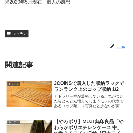
※2020年5月現在 個人の感想
キッチン
tiimo
関連記事
3COINSで購入した収納ラックで
キッチン
ワンランク上のコップ収納 1/2
カトラリー群が爆発している。気がつい
たらどんどん増えてしまうモノの代表で
あるコップ類。（写真だと少ないが実際
にはこの数倍ある）整理してスッキリす
ればよいが、お子のお気に入りなので勝
手に捨てるわけにはいかない。しかもお
【やわポリ】MUJI 無印良品「や
キッチン
気に入りは日を重ねるごと...
わらかポリエチレンケース 中」