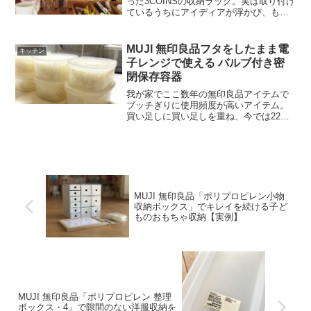
った3COINSの収納ラック。実は取り付け
ているうちにアイディアが浮かび、もう
一つ追加で購入した。カトラリーの収
納？ 整理では？というツッコミが入りそ
うだが、ここで確認しておきたいことが
MUJI 無印良品フタをしたまま電
キッチン
ある。google...
子レンジで使える バルブ付き密
閉保存容器
我が家でここ数年の無印良品アイテムで
ブッチぎりに使用頻度が高いアイテム。
買い足しに買い足しを重ね、今では22個
ほどある。以前のモデルはガラス製だっ
たが、6年くらい前に改良された。切り替
わった当初は「ガラス最強！」と思って
いたが、廃盤になりガ...
MUJI 無印良品「ポリプロピレン小物
収納ボックス」でキレイを続ける子ど
ものおもちゃ収納【実例】
MUJI 無印良品「ポリプロピレン 整理
ボックス・4」で隙間のない洋服収納を