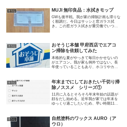
した。浴室のカビ取りには「カビキラー
電動スプレー」を使用...
MUJI 無印良品：水拭きモップ
そうじ
GWも後半戦。我が家の掃除計画も滞りな
く順調だ。今日はサッシと窓ガラス拭
き。この窓ガラス拭きが重労働でいつも
後回しにしている。手順は、1.「卓上ほ
うき（ミニチリトリ付き）」でサッシの
埃をかきだす。2.使用頻度が高くくたび
れた「その次があるフ...
おそうじ本舗 甲府西店でエアコ
そうじ
ン掃除を依頼してみた
本格的な夏がやっきて毎日かかせないの
がエアコン。我が家も例外ではない。長
年使っていることもあり、ホコリやカビ
が気になりだしたので専門業者である
「おそうじ本舗」にお願いした。受付
webより受付。必要事項を記入すると電
年末までにしておきたい千切り掃
そうじ
話連絡がきた。エアコン機種...
除ノススメ シリーズ①
11月に入るとそろそろ年末年始の話題が
顔をだし始める。近年我が家では年末を
ゆっくり過ごしたいため、早い時期11月
中旬頃から大掃除にとりかかる。以前放
置した結果、29～31日までぶっ続けで掃
除をすることになり、大変な目にあった
自然塗料のワックス AURO（ア
そうじ
からだ。普段から...
ウロ）