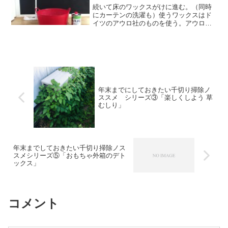
続いて床のワックスがけに進む。（同時
にカーテンの洗濯も）使うワックスはド
イツのアウロ社のものを使う。アウロは
100%自然塗料のワックスでヘルマン・フ
ィッシャー博士が創設した。会社のスタ
ンスは「石油を頼らず、自然の恵みだけ
を使う化学会社」で、...
年末までにしておきたい千切り掃除ノ
ススメ シリーズ③「楽しくしよう 草
むしり」
年末までしておきたい千切り掃除ノス
スメシリーズ⑤「おもちゃ外箱のデト
ックス」
コメント