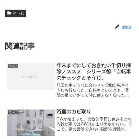
そうじ
tiimo
関連記事
年末までにしておきたい千切り掃
そうじ
除ノススメ シリーズ⑩「自転車
のチェックとそうじ」
前回の車そうじに合わせて電動自転車そ
うじも行なった。自転車といえども、普
段の足でいざって時に使えなくなったら
大幅なタイムロスになってしまうのでま
めなメンテナンスが必要だ。未使用時に
はカバーをかけているのでさほど汚れが
浴室のカビ取り
そうじ
でないが、パーツ全体に雑...
GWが始まった。比較的平日に休みもとれ
る我が家ではGWはあまり出歩かない。そ
こで、家の普段できない箇所を掃除する
のが恒例となっている。手始めに今日
は、浴室のカビ取りと床ワックス掛けを