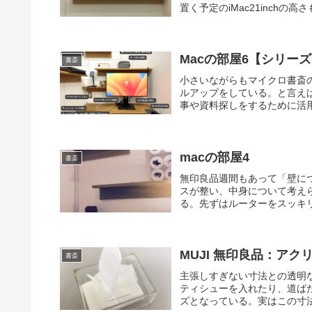
置く予定のiMac21inchの
Macの部屋6【シリー
書斎
小さいながらもマイクロ書斎
ルアップをしている。と言え
事や資料探しをするために活用
macの部屋4
書斎
無印良品週間もあって「壁につ
スが整い、中身について考え
る。先ずはルーターをスッキ
MUJI 無印良品：ア
書斎
主張しすぎない寸法との透明
ティシューを入れたり、道ば
ズとなっている。実はこの寸法