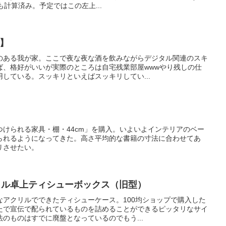
高さも計算済み。予定ではこの左上...
ズ】
のある我が家。ここで夜な夜な酒を飲みながらデジタル関連のスキ
ば、格好がいいが実際のところは自宅残業部屋wwwやり残しの仕
している。スッキリといえばスッキリしてい...
けられる家具・棚・44cm」を購入。いよいよインテリアのベー
られるようになってきた。高さ平均的な書籍の寸法に合わせてあ
リさせたい。
クリル卓上ティシューボックス（旧型）
なアクリルでできたティシューケース。100均ショップで購入した
たで宣伝で配られているものを詰めることができるピッタリなサイ
のものはすでに廃盤となっているのでもう...