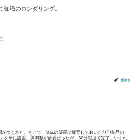
って知識のロンダリング。
在
tiimo
間がつくれた。そこで、Macの部屋に放置しておいた無印良品の
m」を壁に設置。微調整が必要だったが、30分程度で完了。いずれ