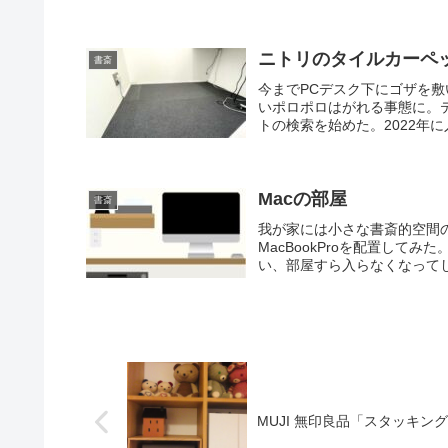
ニトリのタイルカーペ
書斎
今までPCデスク下にゴザを
いポロポロはがれる事態に。
トの検索を始めた。2022年に
Macの部屋
書斎
我が家には小さな書斎的空間の
MacBookProを配置して
い、部屋すら入らなくなってし
MUJI 無印良品「スタッキ