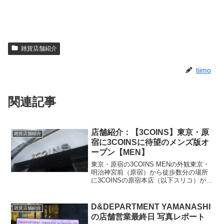
雑貨店舗紹介
tiimo
関連記事
店舗紹介：【3COINS】東京・原
雑貨店舗紹介
宿に3COINSに待望のメンズ版オ
ープン【MEN】
東京・原宿の3COINS MENの外観東京・
明治神宮前（原宿）から徒歩数分の場所
に3COINSの原宿本店（以下スリコ）があ
る。今までは家族やパートナーの付き添
いで出かけることが多かったスリコだ
が、実のところ手持ちぶたさでどうした
D&DEPARTMENT YAMANASHI
雑貨店舗紹介
らいいかわか...
の店舗営業最終日 写真レポート