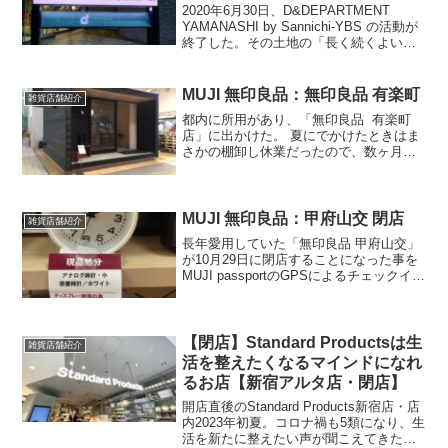
2020年6月30日、D&DEPARTMENT
YAMANASHI by Sannichi-YBS の活動が
終了した。その土地の「長く続くよいモ
ノ・コト」をコンセプトにしているお店
だった。盆地で7年間続いていたがとても
残念。最終日の様子をレ...
MUJI 無印良品：無印良品 有楽町
雑貨店舗紹介
都内に所用があり、「無印良品 有楽町
店」に出かけた。 夏にでかけたときはま
さかの棚卸し休業だったので、数ヶ月ぶ
りのリベンジだった。 ロフトが撤退し、
1階部分が無印のエリアとなっていた。
（奥は別店舗）主に野菜・果物とグリー
ン、新たに売り出し...
MUJI 無印良品：甲府山交 閉店
雑貨店舗紹介
長年愛用していた「無印良品 甲府山交」
が10月29日に閉店することになった事を
MUJI passportのGPSによるチェックイン
から知った。1970年代に西友のプライベ
ートブランドとして発信して、住んでい
る町にも1988年辺りに当時あった...
【閉店】Standard Productsは生
雑貨店舗紹介
活を整えたくなるマインドになれ
るお店【新宿アルタ店・閉店】
開店直後のStandard Products新宿店・店
内2023年初夏。コロナ禍も5類になり、生
活を新たに整えたい声が聞こえてきた。