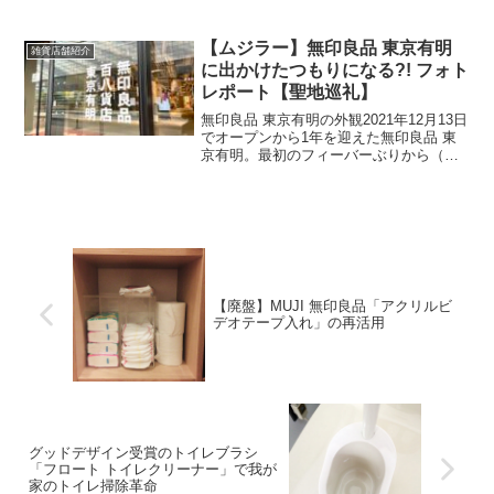
まだまだ予断は許せないが進学、転勤、U
ターン・Iターンなどで人の動きが少しア
クティブになる時季。少しでも安く...
【ムジラー】無印良品 東京有明
雑貨店舗紹介
に出かけたつもりになる?! フォト
レポート【聖地巡礼】
無印良品 東京有明の外観2021年12月13日
でオープンから1年を迎えた無印良品 東
京有明。最初のフィーバーぶりから（コ
ロナ禍も含め）少しは落ち着いてきた感
も出てきたので、ようやく出かけること
ができた。写真多めでレポートしたい。
無印良品 東...
【廃盤】MUJI 無印良品「アクリルビ
デオテープ入れ」の再活用
グッドデザイン受賞のトイレブラシ
「フロート トイレクリーナー」で我が
家のトイレ掃除革命