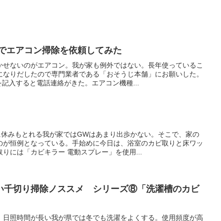
店でエアコン掃除を依頼してみた
かせないのがエアコン。我が家も例外ではない。長年使っているこ
になりだしたので専門業者である「おそうじ本舗」にお願いした。
を記入すると電話連絡がきた。エアコン機種...
に休みもとれる我が家ではGWはあまり出歩かない。そこで、家の
のが恒例となっている。手始めに今日は、浴室のカビ取りと床ワッ
りには「カビキラー 電動スプレー」を使用...
い千切り掃除ノススメ シリーズ⑧「洗濯槽のカビ
。日照時間が長い我が県では冬でも洗濯をよくする。使用頻度が高