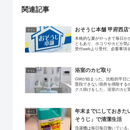
関連記事
おそうじ本舗 甲府西
そうじ
本格的な夏がやっきて毎日か
ともあり、ホコリやカビが気
受付webより受付。必要事項
浴室のカビ取り
そうじ
GWが始まった。比較的平日
普段できない箇所を掃除する
クス掛けをした。浴室のカビ取
年末までにしておきた
そうじ
そうじ」で清潔生活
洗濯機は毎日毎日働いている