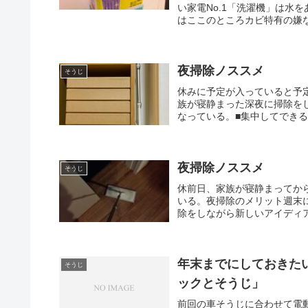
い家電No.1「洗濯機」は水
はここのところカビ特有の嫌な
夜掃除ノススメ
そうじ
休みに予定が入っていると予
族が寝静まった深夜に掃除を
なっている。■集中してできる
夜掃除ノススメ
そうじ
休前日、家族が寝静まってか
いる。夜掃除のメリット週末
除をしながら新しいアイディア
年末までにしておきた
そうじ
ックとそうじ」
前回の車そうじに合わせて電