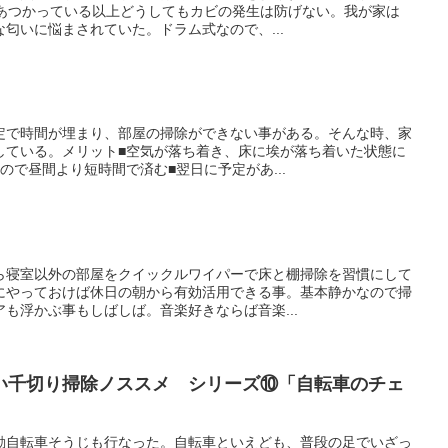
をあつかっている以上どうしてもカビの発生は防げない。我が家は
匂いに悩まされていた。ドラム式なので、...
定で時間が埋まり、部屋の掃除ができない事がある。そんな時、家
している。メリット■空気が落ち着き、床に埃が落ち着いた状態に
ので昼間より短時間で済む■翌日に予定があ...
ら寝室以外の部屋をクイックルワイパーで床と棚掃除を習慣にして
にやっておけば休日の朝から有効活用できる事。基本静かなので掃
も浮かぶ事もしばしば。音楽好きならば音楽...
い千切り掃除ノススメ シリーズ⑩「自転車のチェ
動自転車そうじも行なった。自転車といえども、普段の足でいざっ