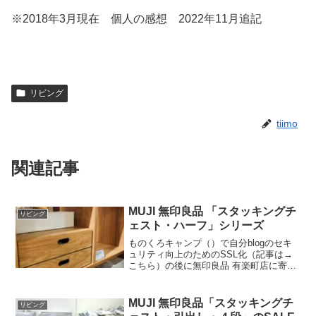
※2018年3月現在 個人の感想 2022年11月追記
リビング
tiimo
関連記事
MUJI 無印良品 「スタッキングチ
リビング
ェスト・ハーフ」シリーズ
ものくろキャンプ（）で自分blogのセキ
ュリティ向上のためのSSL化（記事は→
こちら）の後に無印良品 有楽町店に寄っ
た。都内に行く時にはほとんど立ち寄る
場所だ。無印良品 有楽町店店内の商品構
成有楽町店は無印良品のフラッグシップ
MUJI 無印良品「スタッキングチ
リビング
店であり、すべ...