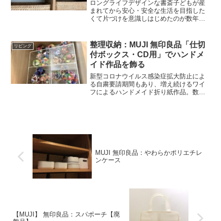
ロングライフデザインな書斎子どもが産
まれてから安心・安全な生活を目指した
くて片づけを意識しはじめたのが数年
前。家族と対話しながら少しずつ始めて
いる。2018年に整理収納アドバイザー1級
の資格も取得し、それ以来一気に家の片
整理収納：MUJI 無印良品「仕切
リビング
づけが加速。2年経ち...
付ボックス・CD用」でハンドメ
イド作品を飾る
新型コロナウイルス感染症拡大防止によ
る自粛要請期間もあり、増え続けるワイ
フによるハンドメイド折り紙作品。数は
もちろんのこと、種類も増えてひとくく
りに収納できなくなってしまった。そこ
でコレクションケース的な商品の無印良
品「仕切付ボックス・CD...
MUJI 無印良品：やわらかポリエチレ
ンケース
【MUJI】 無印良品：スパポーチ【廃