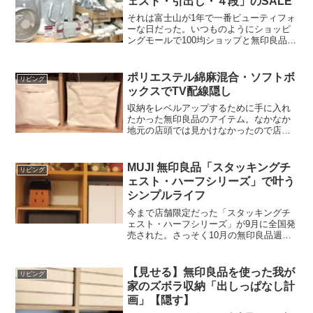
ェスト・引出し・４段」のSALE
それは富士山が1年で一番ビューティフォ
ーな日だった。いつものようにショッピ
ングモールで100均ショップと無印良品な
どの日用品ショップをハシゴをする。毎
年2月は無印良品では季節の変わり目のた
めセール品が多く、客の賑わいが一段と
ポリエステル綿麻混合・ソフトボ
リビング
多く見せていた。...
ックスでTV配線隠し
収納をレベルアップするために手に入れ
たかった無印良品のアイテム。なかなか
地元の店頭では見かけなかったので店舗
受け取りサービスを利用して購入した。
注文してから6日で到着。（GWをはさん
でいるので普段はもっと速いかも）通常
MUJI 無印良品「スタッキングチ
リビング
のソフトボックスとは違...
ェスト・ハーフシリーズ」で叶う
シンプルライフ
今まで店舗限定だった「スタッキングチ
ェスト・ハーフシリーズ」が9月に全国発
売された。さっそく10月の無印良品週間
で注文。在庫がなくて客注だったが数日
で入荷の連絡。おそらく大人気でフル稼
働なのだろう。今まで書いた「スタッキ
【見せる】無印良品を使った我が
リビング
ングチェスト・ハーフ...
家のズボラ収納「出しっぱなし計
画」【隠す】