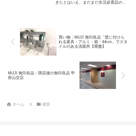
きたとはいえ、まだまだ生活必需品のひ
とつだ。（かといってYouTubeをみてい
るわけでもない）最初の案としてシール
で貼り付けるフックをいくつか100均ショ
ップで探して...
買い物：MUJI 無印良品「壁に付けら
れる家具・アルミ・箱・44cm」でスタ
イルのある洗面所【廃盤】
MUJI 無印良品：閉店後の無印良品 甲
府山交店
ホーム
寝室