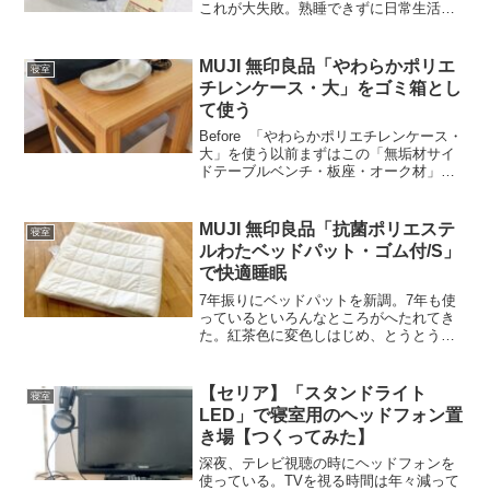
これが大失敗。熟睡できずに日常生活に
支障がでるほどの寝不足になってしまっ
た。このままではまずいと思って枕を購
入。小さな頃はそば殻枕をつかっていた
MUJI 無印良品「やわらかポリエ
寝室
ことを思い出し、ノス...
チレンケース・大」をゴミ箱とし
て使う
Before 「やわらかポリエチレンケース・
大」を使う以前まずはこの「無垢材サイ
ドテーブルベンチ・板座・オーク材」の
「写真を見て欲しい。ゴミ箱のサイズは
一般的なものだ。ベッド周りの使い勝手
を再構築してみたら、ゴミ箱の高さが合
MUJI 無印良品「抗菌ポリエステ
寝室
わずにきちんと...
ルわたベッドパット・ゴム付/S」
で快適睡眠
7年振りにベッドパットを新調。7年も使
っているといろんなところがへたれてき
た。紅茶色に変色しはじめ、とうとうゴ
ムが切れて買い替えるハメに。そもそも
ベッドパットは必要なのか？そんな疑問
もあり、ベッドパットがない時期も過ご
【セリア】「スタンドライト
寝室
した事もあった。使って...
LED」で寝室用のヘッドフォン置
き場【つくってみた】
深夜、テレビ視聴の時にヘッドフォンを
使っている。TVを視る時間は年々減って