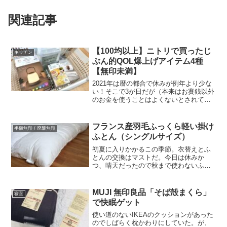
関連記事
【100均以上】ニトリで買ったじ
キッチン
ぶん的QOL爆上げアイテム4種
【無印未満】
2021年は暦の都合で休みが例年より少な
い！そこで3が日だが（本来はお賽銭以外
のお金を使うことはよくないとされてい
る）、しばらく出かけてなかったニトリ
へ買い物に。しばらく行ってなかったか
らか、レジカゴにはニトリで買いたかっ
フランス産羽毛ふっくら軽い掛け
半額無印 / 廃盤無印
たもの・気になった...
ふとん（シングルサイズ）
初夏に入りかかるこの季節。衣替えとふ
とんの交換はマストだ。今日は休みか
つ、晴天だったので秋まで使わないふと
んカバーの洗濯とふとん干しを決行。干
す時間帯は10時から2時頃まで。気温が上
昇して空気中の水分が減少し、布団干し
MUJI 無印良品「そば殻まくら」
寝室
に良い環境になる時間帯...
で快眠ゲット
使い道のないIKEAのクッションがあった
のでしばらく枕かわりにしていた。が、